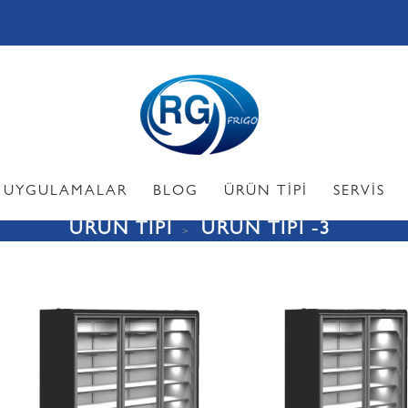
UYGULAMALAR
BLOG
ÜRÜN TİPİ
SERVİS
ÜRÜN TİPİ
ÜRÜN TİPİ -3
İÇTEN MOTORLU
Kısa Sütlük İçten Motorlu
laplar
Promosyon Dolapları
Şarküteri
onları)
Sütlük İçten Motorlu
t, Meze
eşhir