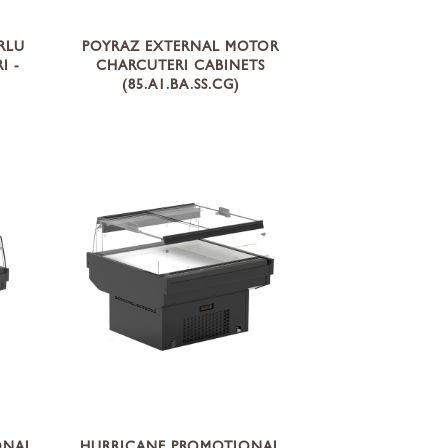
RLU
POYRAZ EXTERNAL MOTOR
I -
CHARCUTERI CABINETS
(85.A1.BA.SS.CG)