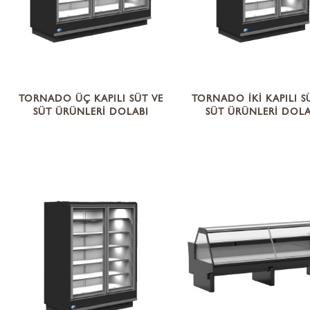
plar
Ürünler
ON
IŞ
2
YURT DIŞI SATIŞ
ÜRÜN TİPİ -3
HABERLER
REF
SOĞUK
BAYİL
Ü
IZ
NOKTALARIMIZ
TORNADO ÜÇ KAPILI SÜT VE
TORNADO İKİ KAPILI S
SÜT ÜRÜNLERİ DOLABI
SÜT ÜRÜNLERİ DOLA