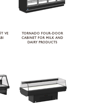
ERANSLARIMIZ
 HAVA DEPOLARI
İK TALEP FORMU
RÜN TİPİ -4
E-KATALOG
ÜT VE
TORNADO FOUR-DOOR
BI
CABINET FOR MILK AND
DAIRY PRODUCTS