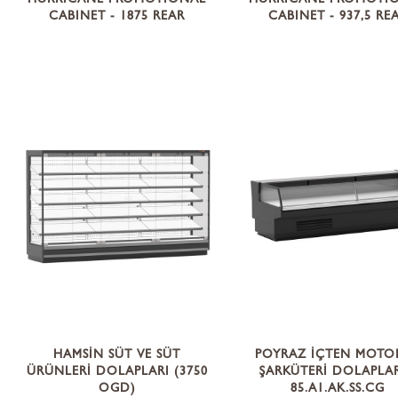
HURRICANE PROMOTIONAL
HURRICANE PROMOTI
CABINET - 1875 REAR
CABINET - 937,5 RE
HAMSİN SÜT VE SÜT
POYRAZ İÇTEN MOTO
ÜRÜNLERİ DOLAPLARI (3750
ŞARKÜTERİ DOLAPLAR
OGD)
85.A1.AK.SS.CG