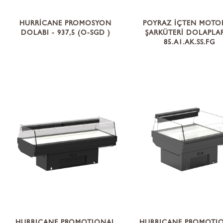
HURRİCANE PROMOSYON
POYRAZ İÇTEN MOTO
DOLABI - 937,5 (O-SGD )
ŞARKÜTERİ DOLAPLAR
85.A1.AK.SS.FG