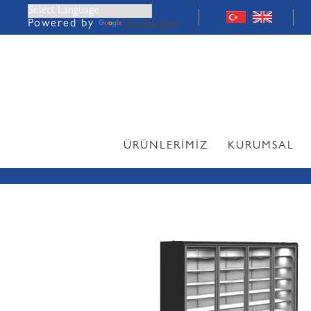
Powered by
Translate
ÜRÜNLERİMİZ
KURUMSAL
DIŞTAN MOTORLU
Derin Dondurucu
Yarım Boy Dikey Do
(İçecek, Süt ve Süt
Ürünleri Teşhir Rey
Servis Reyonları (E
ve Şarküteri Ürün T
Reyonları)