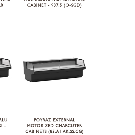
ONAL
HURRICANE PROMOTIONAL
AR
CABINET - 937,5 (O-SGD)
RLU
POYRAZ EXTERNAL
I -
MOTORIZED CHARCUTER
CABINETS (85.A1.AK.SS.CG)